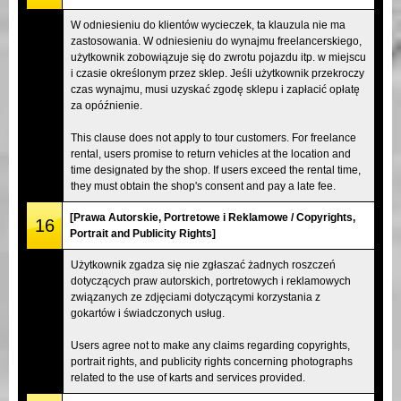
W odniesieniu do klientów wycieczek, ta klauzula nie ma
zastosowania. W odniesieniu do wynajmu freelancerskiego,
użytkownik zobowiązuje się do zwrotu pojazdu itp. w miejscu
i czasie określonym przez sklep. Jeśli użytkownik przekroczy
czas wynajmu, musi uzyskać zgodę sklepu i zapłacić opłatę
za opóźnienie.
This clause does not apply to tour customers. For freelance
rental, users promise to return vehicles at the location and
time designated by the shop. If users exceed the rental time,
they must obtain the shop's consent and pay a late fee.
[Prawa Autorskie, Portretowe i Reklamowe / Copyrights,
16
Portrait and Publicity Rights]
Użytkownik zgadza się nie zgłaszać żadnych roszczeń
dotyczących praw autorskich, portretowych i reklamowych
związanych ze zdjęciami dotyczącymi korzystania z
gokartów i świadczonych usług.
Users agree not to make any claims regarding copyrights,
portrait rights, and publicity rights concerning photographs
related to the use of karts and services provided.