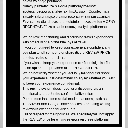
opłata za opcję poufności.
Należy pamiętać, że niektóre platformy mediów
społecznościowych, takie jak TripAdvisor i Google, mają
zasady zabraniające pisania recenzji w zamian za zniżki.
Z szacunku dla ich zasad absolutnie nie zastosujemy CENY
RECENZYJNEJ za pisanie recenzji na tych platformach.
We believe that sharing and discussing travel experiences
with others is one of the true joys of travel.
If you do not need to keep your experience confidential (if
you plan to tell someone or share it), the REVIEW PRICE
applies as the standard rate.
If you wish to keep your experience confidential, it is offered
as an option and provided at the REGULAR PRICE.
We do not verify whether you actually talk about or share
your experience. It is determined solely by whether you wish
to keep your experience confidential.
This pricing system does not offer a discount; it is an
additional charge for the confidentiality option.
Please note that some social media platforms, such as
TripAdvisor and Google, have policies prohibiting writing
reviews in exchange for discounts.
Out of respect for their policies, we absolutely will not apply
the REVIEW price for writing reviews on these platforms.