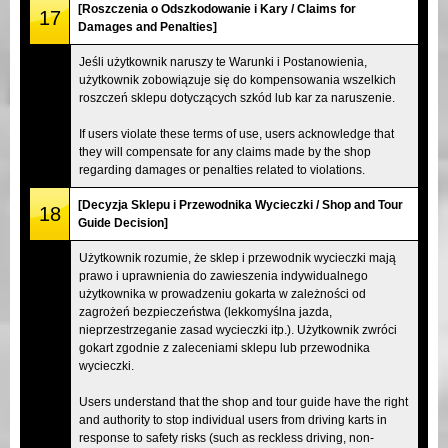
[Roszczenia o Odszkodowanie i Kary / Claims for
17
Damages and Penalties]
Jeśli użytkownik naruszy te Warunki i Postanowienia,
użytkownik zobowiązuje się do kompensowania wszelkich
roszczeń sklepu dotyczących szkód lub kar za naruszenie.
If users violate these terms of use, users acknowledge that
they will compensate for any claims made by the shop
regarding damages or penalties related to violations.
[Decyzja Sklepu i Przewodnika Wycieczki / Shop and Tour
18
Guide Decision]
Użytkownik rozumie, że sklep i przewodnik wycieczki mają
prawo i uprawnienia do zawieszenia indywidualnego
użytkownika w prowadzeniu gokarta w zależności od
zagrożeń bezpieczeństwa (lekkomyślna jazda,
nieprzestrzeganie zasad wycieczki itp.). Użytkownik zwróci
gokart zgodnie z zaleceniami sklepu lub przewodnika
wycieczki.
Users understand that the shop and tour guide have the right
and authority to stop individual users from driving karts in
response to safety risks (such as reckless driving, non-