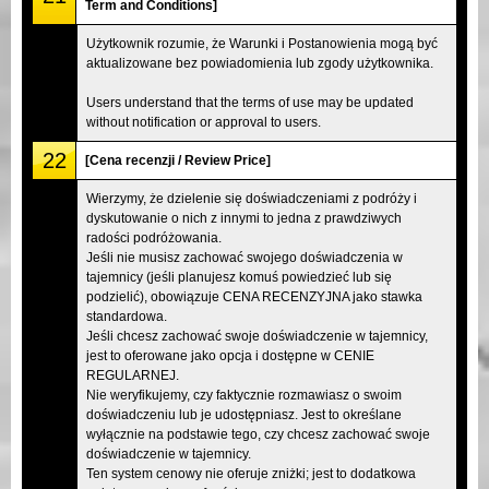
Term and Conditions]
Użytkownik rozumie, że Warunki i Postanowienia mogą być
aktualizowane bez powiadomienia lub zgody użytkownika.
Users understand that the terms of use may be updated
without notification or approval to users.
22
[Cena recenzji / Review Price]
Wierzymy, że dzielenie się doświadczeniami z podróży i
dyskutowanie o nich z innymi to jedna z prawdziwych
radości podróżowania.
Jeśli nie musisz zachować swojego doświadczenia w
tajemnicy (jeśli planujesz komuś powiedzieć lub się
podzielić), obowiązuje CENA RECENZYJNA jako stawka
standardowa.
Jeśli chcesz zachować swoje doświadczenie w tajemnicy,
jest to oferowane jako opcja i dostępne w CENIE
REGULARNEJ.
Nie weryfikujemy, czy faktycznie rozmawiasz o swoim
doświadczeniu lub je udostępniasz. Jest to określane
wyłącznie na podstawie tego, czy chcesz zachować swoje
doświadczenie w tajemnicy.
Ten system cenowy nie oferuje zniżki; jest to dodatkowa