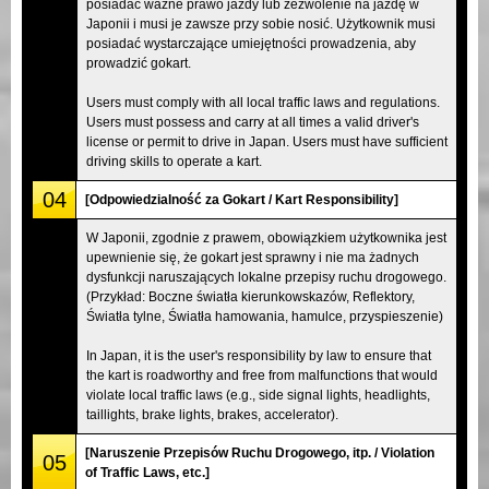
posiadać ważne prawo jazdy lub zezwolenie na jazdę w
Japonii i musi je zawsze przy sobie nosić. Użytkownik musi
posiadać wystarczające umiejętności prowadzenia, aby
prowadzić gokart.
Users must comply with all local traffic laws and regulations.
Users must possess and carry at all times a valid driver's
license or permit to drive in Japan. Users must have sufficient
driving skills to operate a kart.
04
[Odpowiedzialność za Gokart / Kart Responsibility]
W Japonii, zgodnie z prawem, obowiązkiem użytkownika jest
upewnienie się, że gokart jest sprawny i nie ma żadnych
dysfunkcji naruszających lokalne przepisy ruchu drogowego.
(Przykład: Boczne światła kierunkowskazów, Reflektory,
Światła tylne, Światła hamowania, hamulce, przyspieszenie)
In Japan, it is the user's responsibility by law to ensure that
the kart is roadworthy and free from malfunctions that would
violate local traffic laws (e.g., side signal lights, headlights,
taillights, brake lights, brakes, accelerator).
[Naruszenie Przepisów Ruchu Drogowego, itp. / Violation
05
of Traffic Laws, etc.]