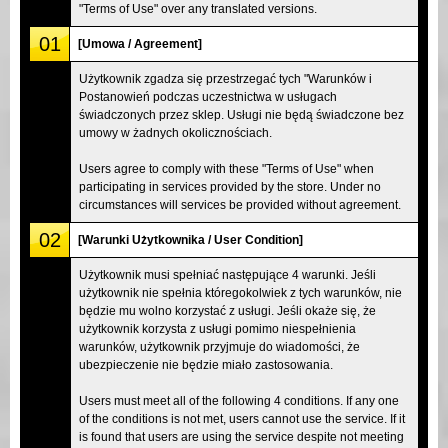
"Terms of Use" over any translated versions.
01
[Umowa / Agreement]
Użytkownik zgadza się przestrzegać tych "Warunków i
Postanowień podczas uczestnictwa w usługach
świadczonych przez sklep. Usługi nie będą świadczone bez
umowy w żadnych okolicznościach.
Users agree to comply with these "Terms of Use" when
participating in services provided by the store. Under no
circumstances will services be provided without agreement.
02
[Warunki Użytkownika / User Condition]
Użytkownik musi spełniać następujące 4 warunki. Jeśli
użytkownik nie spełnia któregokolwiek z tych warunków, nie
będzie mu wolno korzystać z usługi. Jeśli okaże się, że
użytkownik korzysta z usługi pomimo niespełnienia
warunków, użytkownik przyjmuje do wiadomości, że
ubezpieczenie nie będzie miało zastosowania.
Users must meet all of the following 4 conditions. If any one
of the conditions is not met, users cannot use the service. If it
is found that users are using the service despite not meeting