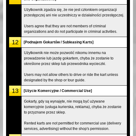
Użytkownik zgadza się, że nie jest członkiem organizacji
przestępczej ani nie uczestniczy w działalności przestępczej.
Users agree that they are not members of criminal
organizations and do not participate in criminal activities.
12
[Podnajem Gokartów / Subleasing Karts]
Użytkownik nie może pozwolić nikomu innemu na
prowadzenie lub jazdę gokartem, chyba że zostanie to
określone przez sklep lub przewodnika wycieczki.
Users may not allow others to drive or ride the kart unless
designated by the shop or tour guide.
13
[Użycie Komercyjne / Commercial Use]
Gokarty, gdy są wynajęte, nie mogą być używane
komercyjnie (usługa kurierska, reklama), chyba że zostanie
to przyznane przez sklep.
Rented karts are not permitted for commercial use (delivery
services, advertising) without the shop's permission.