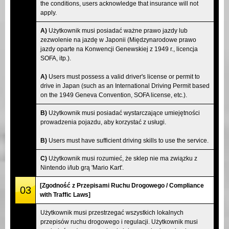
the conditions, users acknowledge that insurance will not
apply.
A)
Użytkownik musi posiadać ważne prawo jazdy lub
zezwolenie na jazdę w Japonii (Międzynarodowe prawo
jazdy oparte na Konwencji Genewskiej z 1949 r., licencja
SOFA, itp.).
A)
Users must possess a valid driver's license or permit to
drive in Japan (such as an International Driving Permit based
on the 1949 Geneva Convention, SOFA license, etc.).
B)
Użytkownik musi posiadać wystarczające umiejętności
prowadzenia pojazdu, aby korzystać z usługi.
B)
Users must have sufficient driving skills to use the service.
C)
Użytkownik musi rozumieć, że sklep nie ma związku z
Nintendo i/lub grą 'Mario Kart'.
[Zgodność z Przepisami Ruchu Drogowego / Compliance
03
with Traffic Laws]
Użytkownik musi przestrzegać wszystkich lokalnych
przepisów ruchu drogowego i regulacji. Użytkownik musi