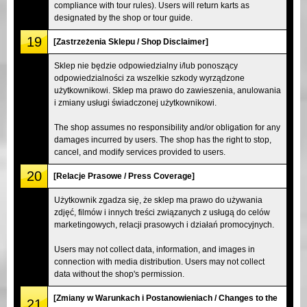
compliance with tour rules). Users will return karts as
designated by the shop or tour guide.
19
[Zastrzeżenia Sklepu / Shop Disclaimer]
Sklep nie będzie odpowiedzialny i/lub ponoszący
odpowiedzialności za wszelkie szkody wyrządzone
użytkownikowi. Sklep ma prawo do zawieszenia, anulowania
i zmiany usługi świadczonej użytkownikowi.
The shop assumes no responsibility and/or obligation for any
damages incurred by users. The shop has the right to stop,
cancel, and modify services provided to users.
20
[Relacje Prasowe / Press Coverage]
Użytkownik zgadza się, że sklep ma prawo do używania
zdjęć, filmów i innych treści związanych z usługą do celów
marketingowych, relacji prasowych i działań promocyjnych.
Users may not collect data, information, and images in
connection with media distribution. Users may not collect
data without the shop's permission.
[Zmiany w Warunkach i Postanowieniach / Changes to the
21