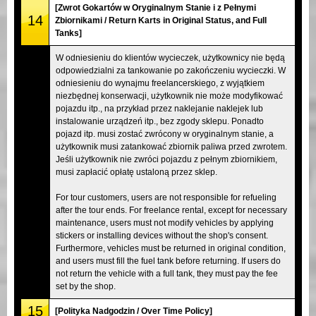
[Zwrot Gokartów w Oryginalnym Stanie i z Pełnymi
14
Zbiornikami / Return Karts in Original Status, and Full
Tanks]
W odniesieniu do klientów wycieczek, użytkownicy nie będą
odpowiedzialni za tankowanie po zakończeniu wycieczki. W
odniesieniu do wynajmu freelancerskiego, z wyjątkiem
niezbędnej konserwacji, użytkownik nie może modyfikować
pojazdu itp., na przykład przez naklejanie naklejek lub
instalowanie urządzeń itp., bez zgody sklepu. Ponadto
pojazd itp. musi zostać zwrócony w oryginalnym stanie, a
użytkownik musi zatankować zbiornik paliwa przed zwrotem.
Jeśli użytkownik nie zwróci pojazdu z pełnym zbiornikiem,
musi zapłacić opłatę ustaloną przez sklep.
For tour customers, users are not responsible for refueling
after the tour ends. For freelance rental, except for necessary
maintenance, users must not modify vehicles by applying
stickers or installing devices without the shop's consent.
Furthermore, vehicles must be returned in original condition,
and users must fill the fuel tank before returning. If users do
not return the vehicle with a full tank, they must pay the fee
set by the shop.
15
[Polityka Nadgodzin / Over Time Policy]