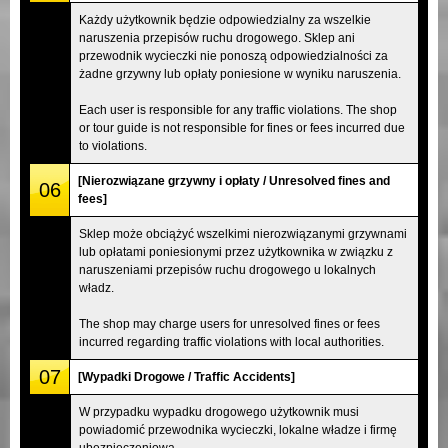
Każdy użytkownik będzie odpowiedzialny za wszelkie
naruszenia przepisów ruchu drogowego. Sklep ani
przewodnik wycieczki nie ponoszą odpowiedzialności za
żadne grzywny lub opłaty poniesione w wyniku naruszenia.
Each user is responsible for any traffic violations. The shop
or tour guide is not responsible for fines or fees incurred due
to violations.
[Nierozwiązane grzywny i opłaty / Unresolved fines and
06
fees]
Sklep może obciążyć wszelkimi nierozwiązanymi grzywnami
lub opłatami poniesionymi przez użytkownika w związku z
naruszeniami przepisów ruchu drogowego u lokalnych
władz.
The shop may charge users for unresolved fines or fees
incurred regarding traffic violations with local authorities.
07
[Wypadki Drogowe / Traffic Accidents]
W przypadku wypadku drogowego użytkownik musi
powiadomić przewodnika wycieczki, lokalne władze i firmę
ubezpieczeniową.