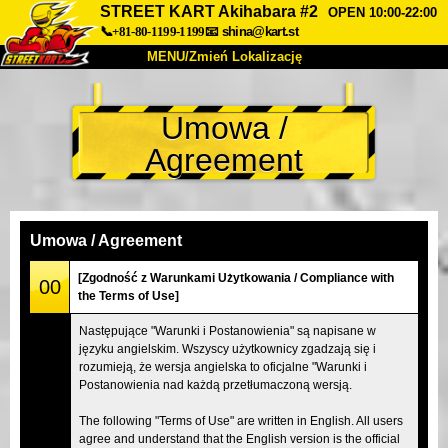
STREET KART Akihabara #2
OPEN 10:00-22:00
📞+81-80-1199-1199
📧
shina@kart.st
MENU/Zmień Lokalizację
TOP
Umowa /
O nas
Specyfikacja
Cena
Agreement
Dojazd
Opinie
FAQ
Firma
Rezerwacja
Zmień Lokalizację
Umowa / Agreement
Tokyo Shinagawa
Tokyo Akihabara#1
[Zgodność z Warunkami Użytkowania / Compliance with
00
the Terms of Use]
Tokyo Akihabara#2
Tokyo Shibuya
Następujące "Warunki i Postanowienia" są napisane w
Tokyo Shibuya Annex
Tokyo Bay
języku angielskim. Wszyscy użytkownicy zgadzają się i
rozumieją, że wersja angielska to oficjalne "Warunki i
Tokyo Asakusa
Osaka
Postanowienia nad każdą przetłumaczoną wersją.
Okinawa
The following "Terms of Use" are written in English. All users
agree and understand that the English version is the official