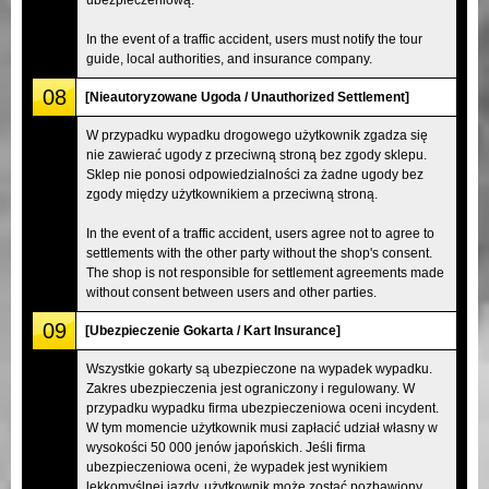
In the event of a traffic accident, users must notify the tour
guide, local authorities, and insurance company.
08
[Nieautoryzowane Ugoda / Unauthorized Settlement]
W przypadku wypadku drogowego użytkownik zgadza się
nie zawierać ugody z przeciwną stroną bez zgody sklepu.
Sklep nie ponosi odpowiedzialności za żadne ugody bez
zgody między użytkownikiem a przeciwną stroną.
In the event of a traffic accident, users agree not to agree to
settlements with the other party without the shop's consent.
The shop is not responsible for settlement agreements made
without consent between users and other parties.
09
[Ubezpieczenie Gokarta / Kart Insurance]
Wszystkie gokarty są ubezpieczone na wypadek wypadku.
Zakres ubezpieczenia jest ograniczony i regulowany. W
przypadku wypadku firma ubezpieczeniowa oceni incydent.
W tym momencie użytkownik musi zapłacić udział własny w
wysokości 50 000 jenów japońskich. Jeśli firma
ubezpieczeniowa oceni, że wypadek jest wynikiem
lekkomyślnej jazdy, użytkownik może zostać pozbawiony