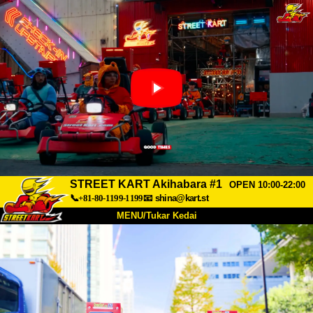
STREET KART Akihabara #1
OPEN 10:00-22:00
📞+81-80-1199-1199
📧
shina@kart.st
MENU/Tukar Kedai
UTAMA
Tentang
Spesifikasi
Harga
Akses
Suara
Soalan Lazim