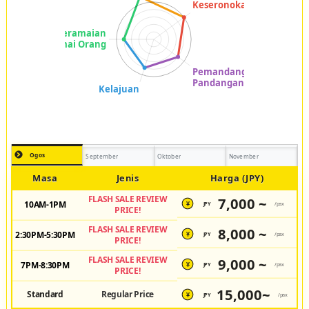
Ogos
September
Oktober
November
Masa
Jenis
Harga (JPY)
FLASH SALE REVIEW
7,000 ~
10AM-1PM
JPY
/pax
¥
PRICE!
FLASH SALE REVIEW
8,000 ~
2:30PM-5:30PM
JPY
/pax
¥
PRICE!
FLASH SALE REVIEW
9,000 ~
7PM-8:30PM
JPY
/pax
¥
PRICE!
15,000~
Standard
Regular Price
JPY
/pax
¥