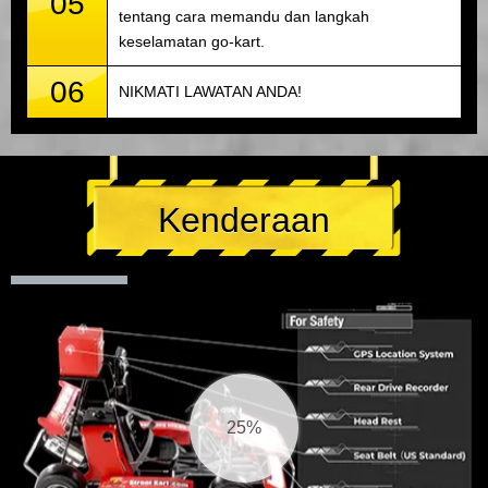
05
tentang cara memandu dan langkah
keselamatan go-kart.
06
NIKMATI LAWATAN ANDA!
Kenderaan
26%