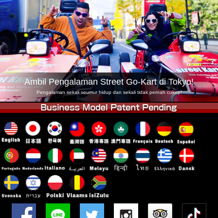
Syarikat
Tempahan
Tukar Kedai
Tokyo Shinagawa
Tokyo Akihabara#1
Tokyo Akihabara#2
Tokyo Shibuya
Tokyo Shibuya Annex
Tokyo Bay
Ambil Pengalaman Street Go-Kart di Tokyo!
Tokyo Asakusa
Osaka
Pengalaman sekali seumur hidup dan sekali tidak pernah cukup!
Okinawa