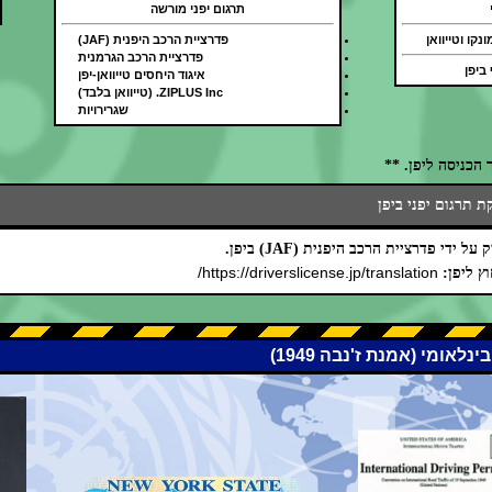
תרגום יפני מורשה
נקו וטייוואן
פדרציית הרכב היפנית (JAF)
פדרציית הרכב הגרמנית
 ביפן
איגוד היחסים טייוואן-יפן
ZIPLUS Inc. (טייוואן בלבד)
שגרירויות
הכניסה ליפן. **
 תרגום יפני ביפן
ידי פדרציית הרכב היפנית (JAF) ביפן.
https://driverslicense.jp/translation/
ץ ליפן: