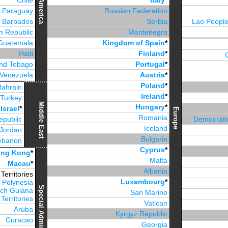
Chile
Italy
*
America
Paraguay
Russian Federation
Barbados
Serbia
Lao People
n Republic
Montenegro
Guatemala
Kingdom of Spain
*
Haiti
Finland
*
and Tobago
Portugal
*
Venezuela
Austria
*
Jamaica
Poland
*
Bahrain
Ireland
*
Turkey
Middle East
Hungary
*
Israel
*
Europe
Romania
epublic
Democratic
Iceland
Jordan
Bulgaria
ebanon
Cyprus
*
irates
*
ng Kong
*
Malta
Macau
*
Albania
erritories
Luxembourg
*
 Polynesia
ch Guiana
San Marino
Territories
Vatican
Aruba
Kyrgyz Republic
Curacao
Georgia