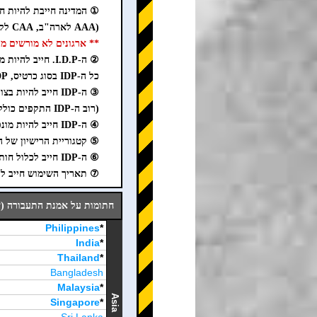
① המדינה חייבת להיות חתומה על אמנת
(AAA לארה"ב, CAA לקנדה, AAA לאוסטרליה, AA לבריטניה)
** ארגונים לא מורשים מוכרים IDP מזויף באינטרנט. היזהר
② ה-I.D.P. חייב להיות מונפק על ידי ארגון מוסמך המוכר על ידי המדינה או הרשות.
כל ה-IDP בסוג כרטיס, IDP דיגיטלי, IDP נייר יחיד וצילומים, אינם תקפים ביפן.
③ ה-IDP חייב להיות בצורת חוברת נייר.
(רוב ה-IDP התקפים כוללים "1949" כתוב על הכריכה.
④ ה-IDP חייב להיות מונפק בהתאם לאמנת התעבורה (ז'נבה, 1949).
⑤ קטגוריית הרישיון של ה-IDP חייבת להיות כתובה כ-A, B, C, D, או
⑥ ה-IDP חייב לכלול חותמת או סימן בחלק B של קטגוריית הרישיון.
⑦ תאריך השימוש חייב להיות בתוך שנ
חתומות על אמנת התעבורה (ז'נבה, 1949) / מדינות מנפיק
Philippines
*
India
*
Thailand
*
Bangladesh
Malaysia
*
Asia
Singapore
*