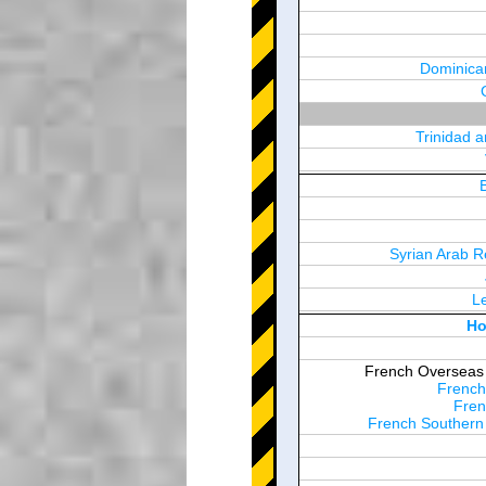
Dominica
Trinidad 
Syrian Arab R
L
United Arab Em
Ho
French Overseas T
French
Fren
French Southern 