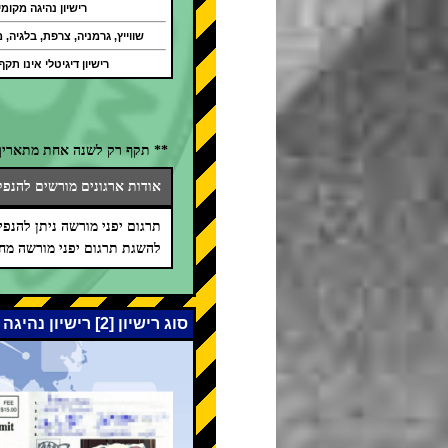
רישיון נהיגה מקומי
שווייץ, גרמניה, צרפת, בלגיה, מו
רישיון דיגיטלי אינו תקף
** תקף רק לשנה אחת מתאריך 
אודות ארגונים מורשים להנפקת
תרגום יפני מורשה ניתן להנפיק על 
להשגת תרגום יפני מורשה מחו
סוג רישיון [2] רישיון נהיגה בינלאומי (אמנת ז'נבה 1949)