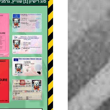
סוג רישיון [1] שווייץ, גרמניה, צרפת, בלגיה, מונקו, טייוואן