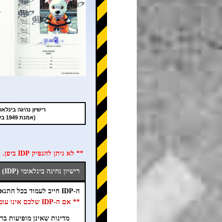
רישיון נהיגה בינלאומי (
(אמנת 1949 בלבד)
** לא ניתן להנפיק IDP ביפן. חובה להשיג את ה-IDP במדינת הלידה לפני הגעה ליפן **
רישיון נהיגה בינלאומי (IDP) תקף ביפן
ה-IDP חייב לעמוד בכל התנאים הבאים (①~⑦).
** אם ה-IDP שלכם אינו עומד בתנאי אחד או יותר, אנא צרו איתנו קשר בדחיפות. **
מדינות שאינן מופיעות ברש