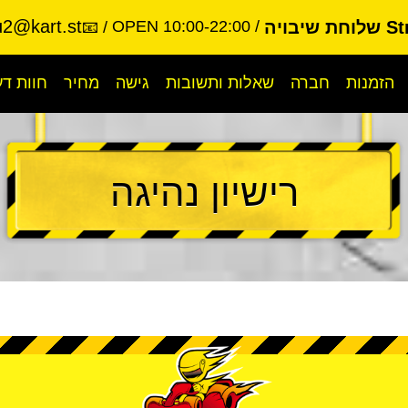
u2@kart.st
יבויה
OPEN 10:00-22:00
📧
הזמנות
חברה
שאלות ותשובות
גישה
מחיר
חוות ד
רישיון נהיגה