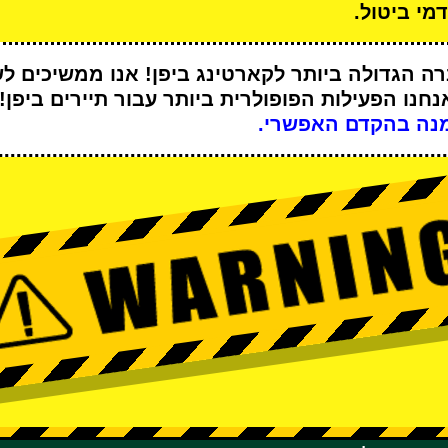
מי ביטול.
ה הגדולה ביותר לקארטינג
ביפן! אנו ממשיכים ל
נחנו
הפעילות הפופולרית ביותר
עבור תיירים ביפן!
נה בהקדם האפשרי.