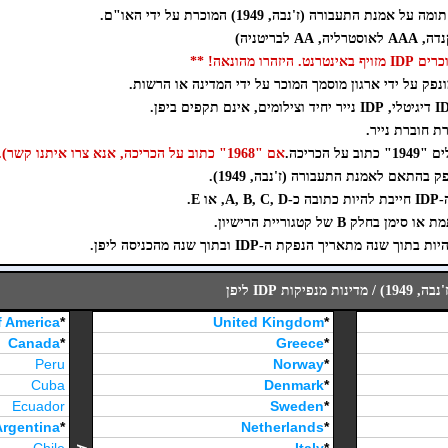
 התעבורה (ז'נבה, 1949) המוכרת על ידי האו"ם.
ו מהונאה! **
אם "1968" כתוב על הכריכה, אנא צרו איתנו קשר).
 E.
ה מתאריך הנפקת ה-IDP ובתוך שנה מהכניסה ליפן.
ות IDP ליפן
f America
*
United Kingdom
*
Canada
*
Greece
*
Peru
Norway
*
Cuba
Denmark
*
Ecuador
Sweden
*
Argentina
*
Netherlands
*