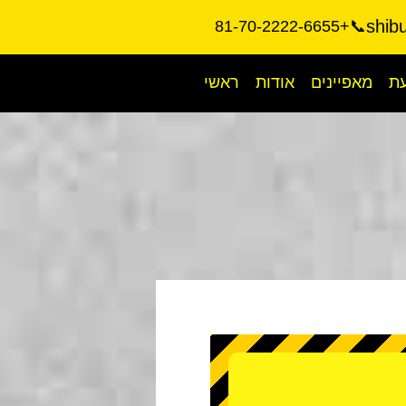
shib
📞+81-70-2222-6655
עת
מאפיינים
אודות
ראשי