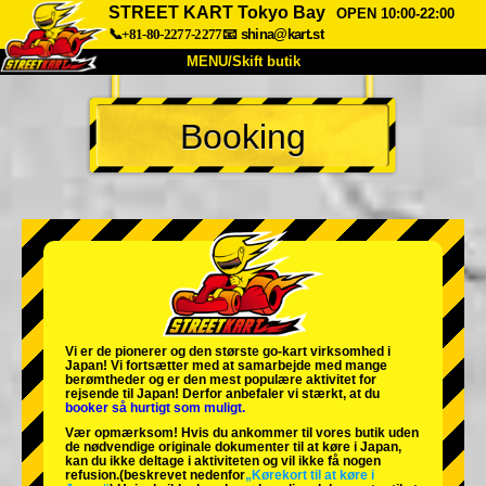
STREET KART Tokyo Bay
OPEN 10:00-22:00
📞+81-80-2277-2277
📧
shina@kart.st
MENU/Skift butik
TOP
Booking
Om
Specifikationer
Pris
Adgang
Stemme
FAQ
Virksomhed
Booking
Skift butik
Tokyo Shinagawa
Tokyo Akihabara#1
Tokyo Akihabara#2
Tokyo Shibuya
Vi er de
pionerer
og
den største go-kart virksomhed
i
Tokyo Shibuya Annex
Tokyo Bay
Japan! Vi fortsætter med at samarbejde med
mange
berømtheder
og er den
mest populære aktivitet
for
rejsende til Japan! Derfor anbefaler vi stærkt, at du
Tokyo Asakusa
Osaka
booker så hurtigt som muligt.
Vær opmærksom! Hvis du ankommer til vores butik uden
Okinawa
de nødvendige originale dokumenter til at køre i Japan,
kan du ikke deltage i aktiviteten og vil ikke få nogen
refusion.
(beskrevet nedenfor
„Kørekort til at køre i