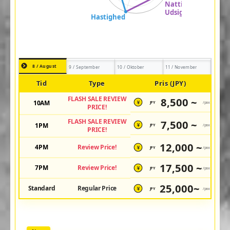
8 / August
9 / September
10 / Oktober
11 / November
Tid
Type
Pris (JPY)
FLASH SALE REVIEW
8,500 ~
10AM
JPY
/pax
¥
PRICE!
FLASH SALE REVIEW
7,500 ~
1PM
JPY
/pax
¥
PRICE!
12,000 ~
4PM
Review Price!
JPY
/pax
¥
17,500 ~
7PM
Review Price!
JPY
/pax
¥
25,000~
Standard
Regular Price
JPY
/pax
¥