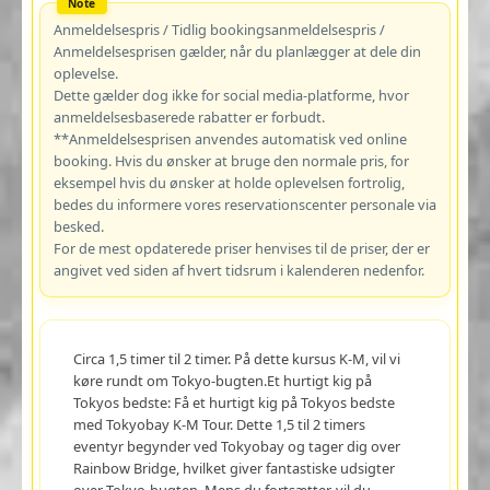
Anmeldelsespris / Tidlig bookingsanmeldelsespris /
Anmeldelsesprisen gælder, når du planlægger at dele din
oplevelse.
Dette gælder dog ikke for social media-platforme, hvor
anmeldelsesbaserede rabatter er forbudt.
**Anmeldelsesprisen anvendes automatisk ved online
booking. Hvis du ønsker at bruge den normale pris, for
eksempel hvis du ønsker at holde oplevelsen fortrolig,
bedes du informere vores reservationscenter personale via
besked.
For de mest opdaterede priser henvises til de priser, der er
angivet ved siden af hvert tidsrum i kalenderen nedenfor.
Circa 1,5 timer til 2 timer. På dette kursus K-M, vil vi
køre rundt om Tokyo-bugten.Et hurtigt kig på
Tokyos bedste: Få et hurtigt kig på Tokyos bedste
med Tokyobay K-M Tour. Dette 1,5 til 2 timers
eventyr begynder ved Tokyobay og tager dig over
Rainbow Bridge, hvilket giver fantastiske udsigter
over Tokyo-bugten. Mens du fortsætter, vil du