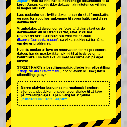
Japan“
) Hvis du ikke har de nødvendige dokumenter til at
køre i Japan, kan du ikke deltage i aktiviteten og vil ikke
få nogen refusion.
Læs nedenfor om, hvilke dokumenter du skal fremskaffe,
og sørg for at du kan ankomme til vores butik med disse
dokumenter.
Vi anbefaler, at du sender os fotos af dit kørekort og de
dokumenter, du har fremskaffet, efter at du har
reserveret vores aktivitet via chat eller e-mail
(
license@streetkart.com
), så vi kan tjekke på forhånd,
om der er problemer.
Hvis du ønsker at lave en reservation for meget tættere
datoer, har du måske ikke nok tid til at bede os om at
kontrollere. I så fald skal du selv bekræfte det på eget
ansvar.
STREET KARTs afbestillingspolitik tillader kun afbestilling
7 dage før din aktivitetstid
(Japan Standard Time) uden
afbestillingsgebyr.
Denne aktivitet kræver et internationalt kørekort
eller et andet dokument, der giver dig lov til at køre
på offentlige veje i Japan. Sørg for at tjekke
„Kørekort til at køre i Japan“