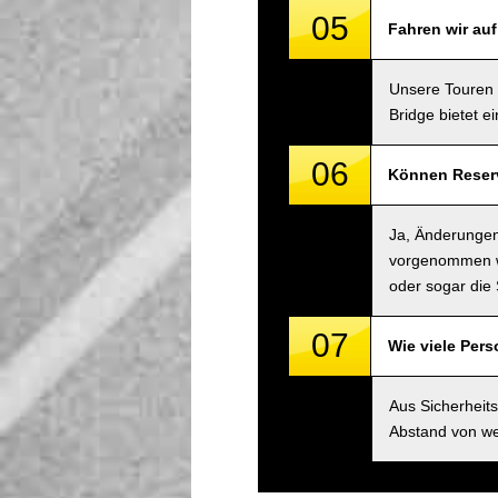
05
Fahren wir au
Unsere Touren 
Bridge bietet e
06
Können Reserv
Ja, Änderungen
vorgenommen we
oder sogar die 
07
Wie viele Per
Aus Sicherheit
Abstand von we