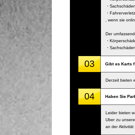
・Sachschäden 
・Fahrerverlet
, wenn sie onli
Der umfassende
・Körperschäde
・Sachschäden 
03
Gibt es Karts 
Derzeit bieten 
04
Haben Sie Par
Leider bieten 
Uber zu unsere
an der Aktivitä