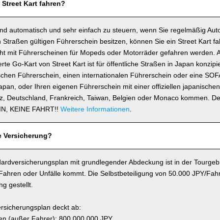
 Street Kart fahren?
ind automatisch und sehr einfach zu steuern, wenn Sie regelmäßig Auto
 Straßen gültigen Führerschein besitzen, können Sie ein Street Kart fa
icht mit Führerscheinen für Mopeds oder Motorräder gefahren werden. 
e Go-Kart von Street Kart ist für öffentliche Straßen in Japan konzipie
schen Führerschein, einen internationalen Führerschein oder eine SOF
 Japan, oder Ihren eigenen Führerschein mit einer offiziellen japanisch
z, Deutschland, Frankreich, Taiwan, Belgien oder Monaco kommen. D
N, KEINE FAHRT!!
Weitere Informationen
.
e Versicherung?
ardversicherungsplan mit grundlegender Abdeckung ist in der Tourgebü
 Fahren oder Unfälle kommt. Die Selbstbeteiligung von 50.000 JPY/Fahr
g gestellt.
rsicherungsplan deckt ab:
n (außer Fahrer): 800.000.000 JPY